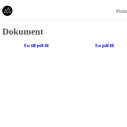
Produ
Dokument
En till pdf-fil
En pdf-fil
Competently extend