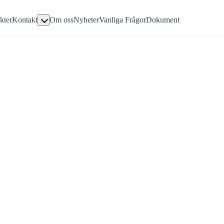
Gå direkt till textinnehållet
kter
Kontakt
Om oss
Nyheter
Vanliga Frågor
Dokument